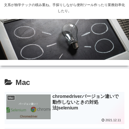
文系が独学テックの積み重ね。手探りしながら便利ツール作ったり業務効率化
したり。
Mac
chromedriverバージョン違いで
Mac
動作しないときの対処
法|selenium
2021.12.11