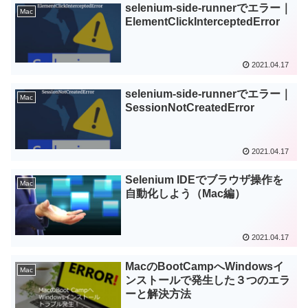
selenium-side-runnerでエラー｜
Mac
ElementClickInterceptedError
2021.04.17
selenium-side-runnerでエラー｜
Mac
SessionNotCreatedError
2021.04.17
Selenium IDEでブラウザ操作を
Mac
自動化しよう（Mac編）
2021.04.17
MacのBootCampへWindowsイ
Mac
ンストールで発生した３つのエラ
ーと解決方法